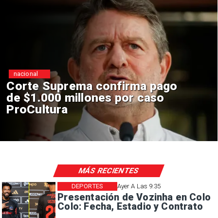
nacional
Codelco suspende
construcción de Andes Norte
en El Teniente por riesgos
sísmicos
MÁS RECIENTES
DEPORTES
Ayer A Las 9:35
Presentación de Vozinha en Colo
Colo: Fecha, Estadio y Contrato