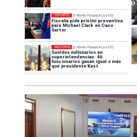
DEPORTES
El Martes Pasado A Las 9:55
Fiscalía pide prisión preventiva
para Michael Clark en Caso
Sartor
NACIONAL
El Martes Pasado A Las 9:55
Sueldos millonarios en
superintendencias: 46
funcionarios ganan igual o más
que presidente Kast