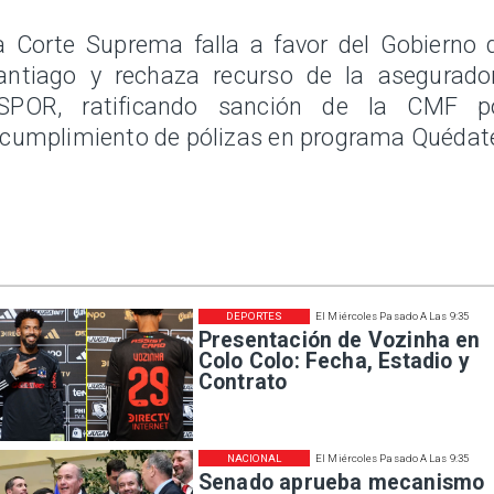
a Corte Suprema falla a favor del Gobierno 
antiago y rechaza recurso de la asegurado
SPOR, ratificando sanción de la CMF p
ncumplimiento de pólizas en programa Quédat
DEPORTES
El Miércoles Pasado A Las 9:35
Presentación de Vozinha en
Colo Colo: Fecha, Estadio y
Contrato
NACIONAL
El Miércoles Pasado A Las 9:35
Senado aprueba mecanismo