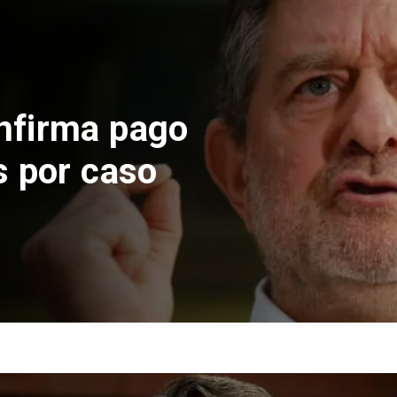
o suspende construcción
s Norte en El Teniente
sgos sísmicos