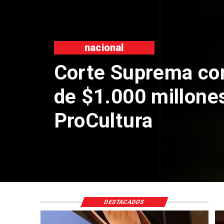
nacional
Codelc
de Ande
por rie
DESTACADOS