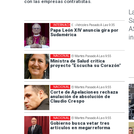
con las empresas contratistas.
L
S
INTERNACIONAL
El Miércoles Pasado A Las 9:35
A
Papa León XIV anuncia gira por
Sudamérica
i
NACIONAL
El Martes Pasado A Las 9:55
Ministra de Salud critica
proyecto “Escucha su Corazón”
NACIONAL
El Martes Pasado A Las 9:55
Corte de Apelaciones rechaza
anulación de absolución de
Claudio Crespo
NACIONAL
El Martes Pasado A Las 9:55
Gobierno busca vetar tres
artículos en megarreforma