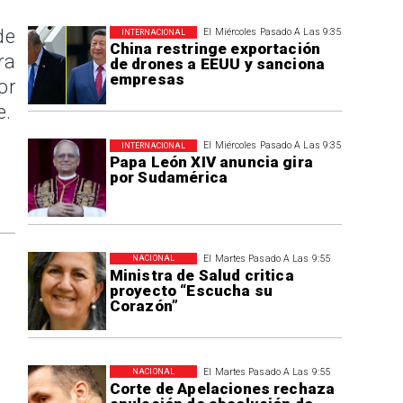
de
El Miércoles Pasado A Las 9:35
INTERNACIONAL
China restringe exportación
ra
de drones a EEUU y sanciona
empresas
or
e.
El Miércoles Pasado A Las 9:35
INTERNACIONAL
Papa León XIV anuncia gira
por Sudamérica
El Martes Pasado A Las 9:55
NACIONAL
Ministra de Salud critica
proyecto “Escucha su
Corazón”
El Martes Pasado A Las 9:55
NACIONAL
Corte de Apelaciones rechaza