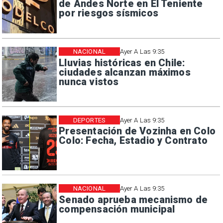
de Andes Norte en El Teniente
por riesgos sísmicos
NACIONAL
Ayer A Las 9:35
Lluvias históricas en Chile:
ciudades alcanzan máximos
nunca vistos
DEPORTES
Ayer A Las 9:35
Presentación de Vozinha en Colo
Colo: Fecha, Estadio y Contrato
NACIONAL
Ayer A Las 9:35
Senado aprueba mecanismo de
compensación municipal