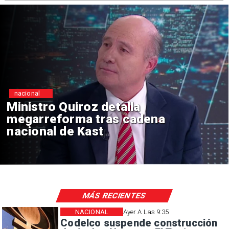
nacional
Gobierno evalúa nuevo estado
de excepción en barrios con
alta criminalidad
MÁS RECIENTES
NACIONAL
Ayer A Las 9:35
Codelco suspende construcción