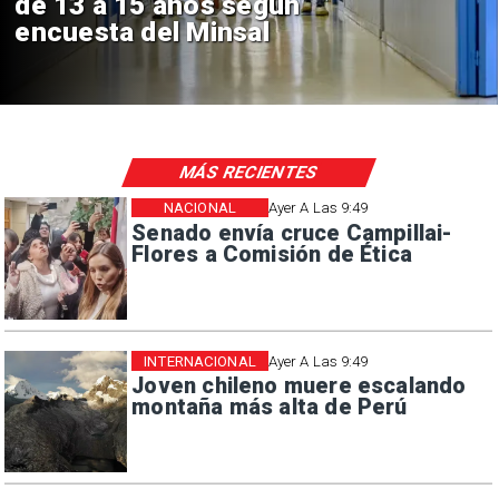
de 13 a 15 años según
encuesta del Minsal
MÁS RECIENTES
NACIONAL
Ayer A Las 9:49
Senado envía cruce Campillai-
Flores a Comisión de Ética
INTERNACIONAL
Ayer A Las 9:49
Joven chileno muere escalando
montaña más alta de Perú