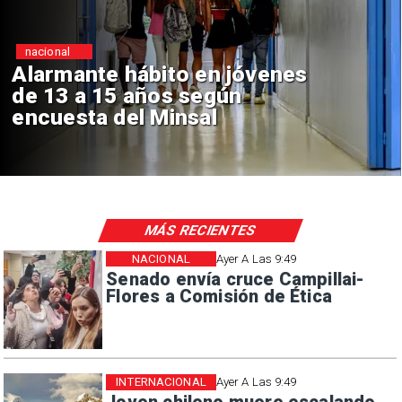
Regiones
ábito en jóvenes
Aprueban cr
años según
Sebastián P
l Minsal
de $4 mil mi
MÁS RECIENTES
NACIONAL
Ayer A Las 9:49
Senado envía cruce Campillai-
Flores a Comisión de Ética
INTERNACIONAL
Ayer A Las 9:49