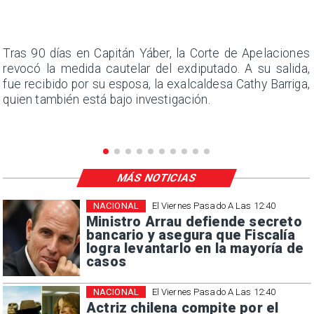
n
Tras 90 días en Capitán Yáber, la Corte de Apelaciones
s
revocó la medida cautelar del exdiputado. A su salida,
e
fue recibido por su esposa, la exalcaldesa Cathy Barriga,
quien también está bajo investigación.
MÁS NOTICIAS
NACIONAL
El Viernes Pasado A Las 12:40
Ministro Arrau defiende secreto
bancario y asegura que Fiscalía
logra levantarlo en la mayoría de
casos
NACIONAL
El Viernes Pasado A Las 12:40
Actriz chilena compite por el