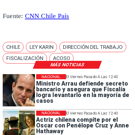
Fuente:
CNN Chile País
CHILE
LEY KARIN
DIRECCIÓN DEL TRABAJO
FISCALIZACIÓN
ACOSO
MÁS NOTICIAS
NACIONAL
El Viernes Pasado A Las 12:40
Ministro Arrau defiende secreto
bancario y asegura que Fiscalía
logra levantarlo en la mayoría de
casos
NACIONAL
El Viernes Pasado A Las 12:40
Actriz chilena compite por el
Oscar con Penélope Cruz y Anne
Hathaway