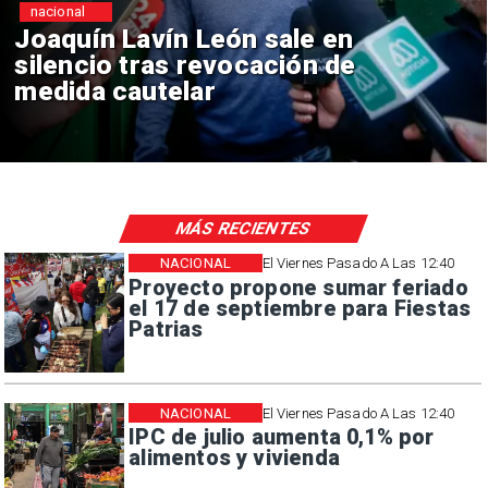
ional
nac
quín Lavín León sale en
Chi
encio tras revocación de
rei
ida cautelar
co
MÁS RECIENTES
NACIONAL
El Viernes Pasado A Las 12:40
Proyecto propone sumar feriado
el 17 de septiembre para Fiestas
Patrias
NACIONAL
El Viernes Pasado A Las 12:40
IPC de julio aumenta 0,1% por
alimentos y vivienda