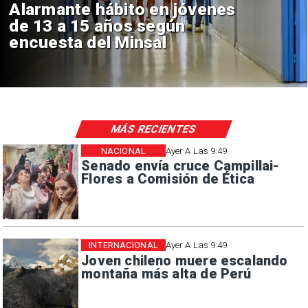
Aprueban creación del Parque
Sebastián Piñera con inversión
de $4 mil millones
MÁS RECIENTES
NACIONAL
Ayer A Las 9:49
Senado envía cruce Campillai-
Flores a Comisión de Ética
INTERNACIONAL
Ayer A Las 9:49
Joven chileno muere escalando
montaña más alta de Perú