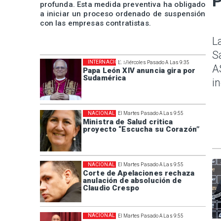
P
profunda. Esta medida preventiva ha obligado
a iniciar un proceso ordenado de suspensión
con las empresas contratistas.
L
S
INTERNACIONAL
El Miércoles Pasado A Las 9:35
A
Papa León XIV anuncia gira por
Sudamérica
i
NACIONAL
El Martes Pasado A Las 9:55
Ministra de Salud critica
proyecto “Escucha su Corazón”
NACIONAL
El Martes Pasado A Las 9:55
Corte de Apelaciones rechaza
anulación de absolución de
Claudio Crespo
NACIONAL
El Martes Pasado A Las 9:55