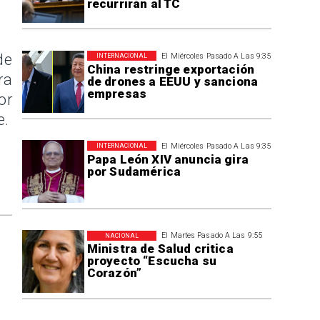
recurrirán al TC
de
El Miércoles Pasado A Las 9:35
INTERNACIONAL
China restringe exportación
ra
de drones a EEUU y sanciona
empresas
or
e.
El Miércoles Pasado A Las 9:35
INTERNACIONAL
Papa León XIV anuncia gira
por Sudamérica
El Martes Pasado A Las 9:55
NACIONAL
Ministra de Salud critica
proyecto “Escucha su
Corazón”