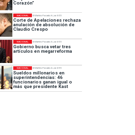
Corazón”
NACIONAL
El Martes Pasado A Las 9:55
Corte de Apelaciones rechaza
anulación de absolución de
Claudio Crespo
NACIONAL
El Martes Pasado A Las 9:55
Gobierno busca vetar tres
artículos en megarreforma
NACIONAL
El Martes Pasado A Las 9:55
Sueldos millonarios en
superintendencias: 46
funcionarios ganan igual o
más que presidente Kast