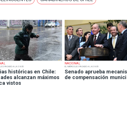
NAL
NACIONAL
LES PASADO A LAS 9:35
EL MIÉRCOLES PASADO A LAS 9:35
ias históricas en Chile:
Senado aprueba mecani
dades alcanzan máximos
de compensación munici
ca vistos