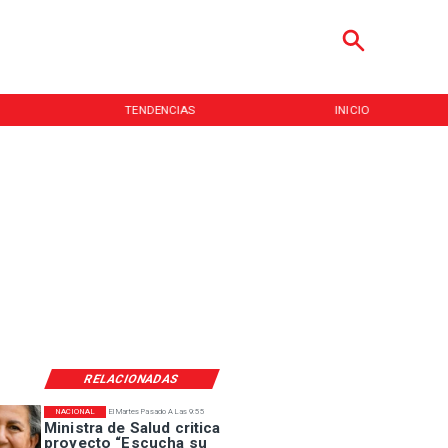
TENDENCIAS
INICIO
RELACIONADAS
NACIONAL
El Martes Pasado A Las 9:55
Ministra de Salud critica
proyecto “Escucha su