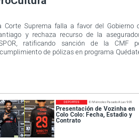
roCultura
a Corte Suprema falla a favor del Gobierno 
antiago y rechaza recurso de la asegurado
SPOR, ratificando sanción de la CMF p
ncumplimiento de pólizas en programa Quédat
DEPORTES
El Miércoles Pasado A Las 9:35
Presentación de Vozinha en
Colo Colo: Fecha, Estadio y
Contrato