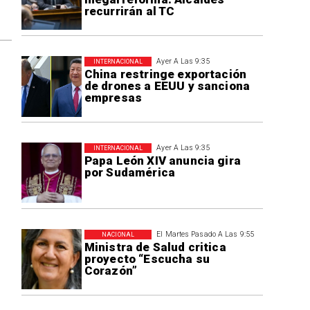
recurrirán al TC
Ayer A Las 9:35
INTERNACIONAL
China restringe exportación
de drones a EEUU y sanciona
empresas
Ayer A Las 9:35
INTERNACIONAL
Papa León XIV anuncia gira
por Sudamérica
El Martes Pasado A Las 9:55
NACIONAL
Ministra de Salud critica
proyecto “Escucha su
Corazón”