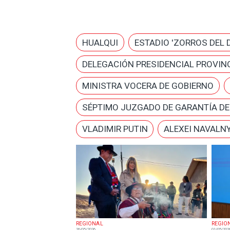
HUALQUI
ESTADIO 'ZORROS DEL 
DELEGACIÓN PRESIDENCIAL PROVINC
MINISTRA VOCERA DE GOBIERNO
SÉPTIMO JUZGADO DE GARANTÍA D
VLADIMIR PUTIN
ALEXEI NAVALN
REGIONAL
REGIO
26/05/2026
01/05/202