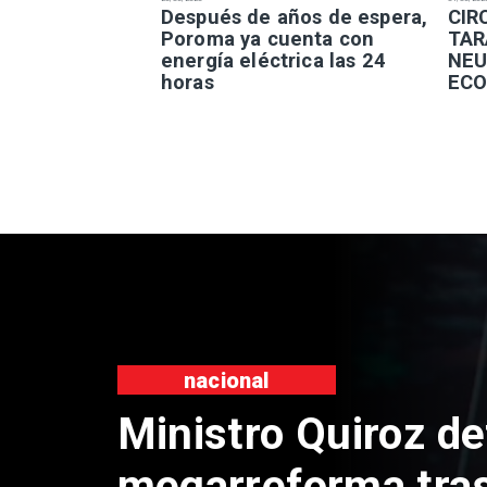
Después de años de espera,
​CI
Poroma ya cuenta con
TAR
energía eléctrica las 24
NEU
horas
ECO
nacional
Ministro Quiroz de
megarreforma tra