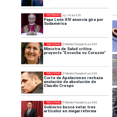
INTERNACIONAL
Ayer A Las 9:35
Papa León XIV anuncia gira por
Sudamérica
NACIONAL
El Martes Pasado A Las 9:55
Ministra de Salud critica
proyecto “Escucha su Corazón”
NACIONAL
El Martes Pasado A Las 9:55
Corte de Apelaciones rechaza
anulación de absolución de
Claudio Crespo
NACIONAL
El Martes Pasado A Las 9:55
Gobierno busca vetar tres
artículos en megarreforma