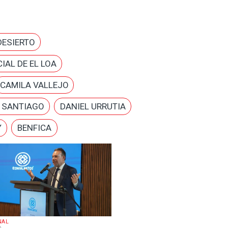
DESIERTO
IAL DE EL LOA
CAMILA VALLEJO
E SANTIAGO
DANIEL URRUTIA
Y
BENFICA
NAL
6