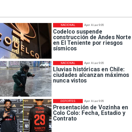
NACIONAL
Ayer A Las 9:35
Codelco suspende
construcción de Andes Norte
en El Teniente por riesgos
sísmicos
NACIONAL
Ayer A Las 9:35
Lluvias históricas en Chile:
ciudades alcanzan máximos
nunca vistos
DEPORTES
Ayer A Las 9:35
Presentación de Vozinha en
Colo Colo: Fecha, Estadio y
Contrato