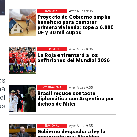
Ayer A Las 9:35
NACIONAL
Proyecto de Gobierno amplía
beneficio para comprar
primera vivienda: tope a 6.000
UF y 30 mil cupos
Ayer A Las 9:35
DEPORTES
La Roja enfrentará a los
anfitriones del Mundial 2026
os
na
Ayer A Las 9:35
INTERNACIONAL
Brasil reduce contacto
el
diplomático con Argentina por
dichos de Milei
as
Ayer A Las 9:35
NACIONAL
Gobierno despacha a ley la
megarreforma: Alcaldes