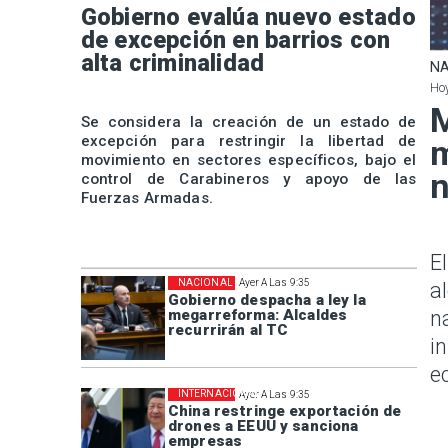
Gobierno evalúa nuevo estado
de excepción en barrios con
alta criminalidad
NA
Hoy
M
Se considera la creación de un estado de
excepción para restringir la libertad de
m
movimiento en sectores específicos, bajo el
n
control de Carabineros y apoyo de las
Fuerzas Armadas.
E
NACIONAL
Ayer A Las 9:35
a
Gobierno despacha a ley la
megarreforma: Alcaldes
n
recurrirán al TC
i
e
INTERNACIONAL
Ayer A Las 9:35
China restringe exportación de
drones a EEUU y sanciona
empresas