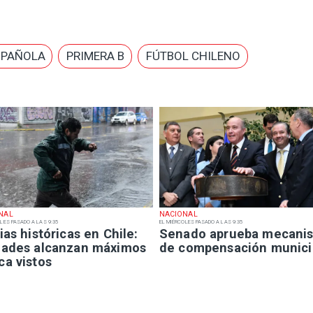
SPAÑOLA
PRIMERA B
FÚTBOL CHILENO
NAL
NACIONAL
LES PASADO A LAS 9:35
EL MIÉRCOLES PASADO A LAS 9:35
ias históricas en Chile:
Senado aprueba mecani
dades alcanzan máximos
de compensación munici
ca vistos