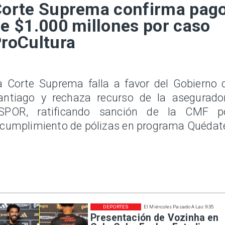
orte Suprema confirma pag
e $1.000 millones por caso
roCultura
a Corte Suprema falla a favor del Gobierno 
antiago y rechaza recurso de la asegurado
SPOR, ratificando sanción de la CMF p
ncumplimiento de pólizas en programa Quédat
DEPORTES
El Miércoles Pasado A Las 9:35
Presentación de Vozinha en