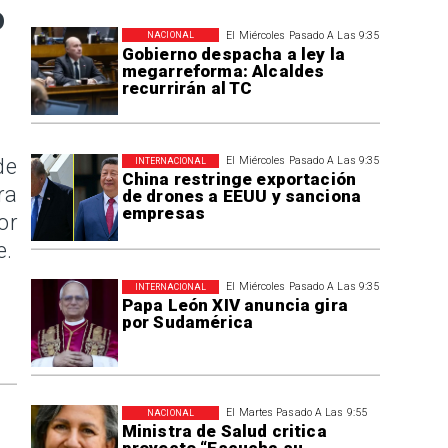
o
El Miércoles Pasado A Las 9:35
NACIONAL
Gobierno despacha a ley la
megarreforma: Alcaldes
recurrirán al TC
de
El Miércoles Pasado A Las 9:35
INTERNACIONAL
China restringe exportación
ra
de drones a EEUU y sanciona
empresas
or
e.
El Miércoles Pasado A Las 9:35
INTERNACIONAL
Papa León XIV anuncia gira
por Sudamérica
El Martes Pasado A Las 9:55
NACIONAL
Ministra de Salud critica