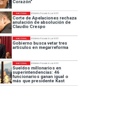
Corazón”
NACIONAL
El Martes Pasado A Las 9:55
Corte de Apelaciones rechaza
anulación de absolución de
Claudio Crespo
NACIONAL
El Martes Pasado A Las 9:55
Gobierno busca vetar tres
artículos en megarreforma
NACIONAL
El Martes Pasado A Las 9:55
Sueldos millonarios en
superintendencias: 46
funcionarios ganan igual o
más que presidente Kast