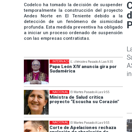
C
Codelco ha tomado la decisión de suspender
temporalmente la construcción del proyecto
d
Andes Norte en El Teniente debido a la
detección de un fenómeno de sismicidad
P
profunda. Esta medida preventiva ha obligado
a iniciar un proceso ordenado de suspensión
con las empresas contratistas.
L
S
INTERNACIONAL
El Miércoles Pasado A Las 9:35
A
Papa León XIV anuncia gira por
Sudamérica
i
NACIONAL
El Martes Pasado A Las 9:55
Ministra de Salud critica
proyecto “Escucha su Corazón”
NACIONAL
El Martes Pasado A Las 9:55
Corte de Apelaciones rechaza