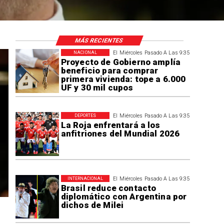
MÁS RECIENTES
El Miércoles Pasado A Las 9:35
NACIONAL
Proyecto de Gobierno amplía
beneficio para comprar
primera vivienda: tope a 6.000
UF y 30 mil cupos
El Miércoles Pasado A Las 9:35
DEPORTES
La Roja enfrentará a los
anfitriones del Mundial 2026
El Miércoles Pasado A Las 9:35
INTERNACIONAL
Brasil reduce contacto
diplomático con Argentina por
dichos de Milei