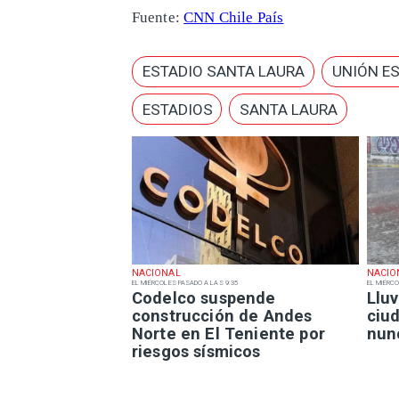
Fuente:
CNN Chile País
ESTADIO SANTA LAURA
UNIÓN E
ESTADIOS
SANTA LAURA
NACIONAL
NACIO
EL MIÉRCOLES PASADO A LAS 9:35
EL MIÉRCO
Codelco suspende
Lluv
construcción de Andes
ciu
Norte en El Teniente por
nun
riesgos sísmicos