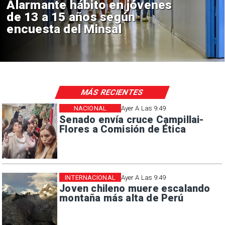
s
Aprueban creación del Par
Sebastián Piñera con inver
de $4 mil millones
MÁS RECIENTES
NACIONAL
Ayer A Las 9:49
Senado envía cruce Campillai-
Flores a Comisión de Ética
INTERNACIONAL
Ayer A Las 9:49
Joven chileno muere escalando
montaña más alta de Perú