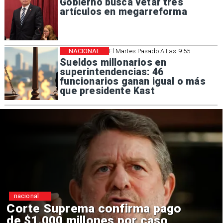
Gobierno busca vetar tres
artículos en megarreforma
NACIONAL
El Martes Pasado A Las 9:55
Sueldos millonarios en
superintendencias: 46
funcionarios ganan igual o más
que presidente Kast
nacional
Codelco suspende
construcción de Andes Norte