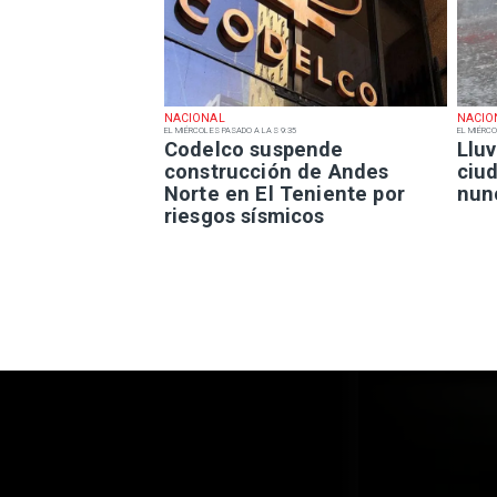
NACIONAL
NACIO
EL MIÉRCOLES PASADO A LAS 9:35
EL MIÉRCO
Codelco suspende
Lluv
construcción de Andes
ciu
Norte en El Teniente por
nun
riesgos sísmicos