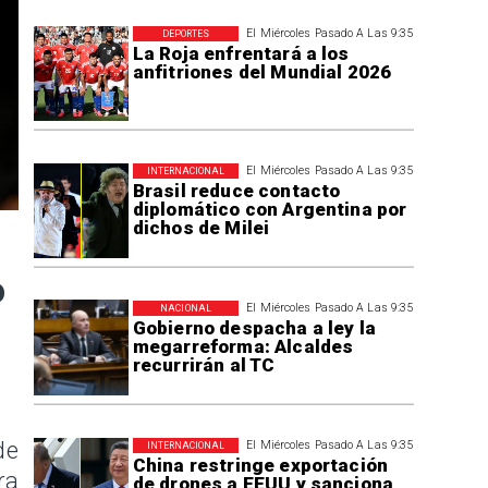
El Miércoles Pasado A Las 9:35
DEPORTES
La Roja enfrentará a los
anfitriones del Mundial 2026
El Miércoles Pasado A Las 9:35
INTERNACIONAL
Brasil reduce contacto
diplomático con Argentina por
dichos de Milei
o
El Miércoles Pasado A Las 9:35
NACIONAL
Gobierno despacha a ley la
megarreforma: Alcaldes
recurrirán al TC
de
El Miércoles Pasado A Las 9:35
INTERNACIONAL
China restringe exportación
ra
de drones a EEUU y sanciona