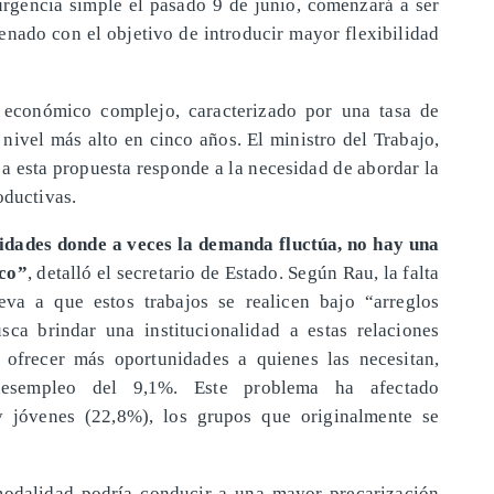
urgencia simple el pasado 9 de junio, comenzará a ser
enado con el objetivo de introducir mayor flexibilidad
 económico complejo, caracterizado por una tasa de
nivel más alto en cinco años. El ministro del Trabajo,
a esta propuesta responde a la necesidad de abordar la
oductivas.
vidades donde a veces la demanda fluctúa, no hay una
ico”
, detalló el secretario de Estado. Según Rau, la falta
eva a que estos trabajos se realicen bajo “arreglos
sca brindar una institucionalidad a estas relaciones
y ofrecer más oportunidades a quienes las necesitan,
esempleo del 9,1%. Este problema ha afectado
y jóvenes (22,8%), los grupos que originalmente se
modalidad podría conducir a una mayor precarización