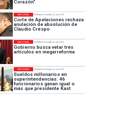
Corazón”
NACIONAL
El Martes Pasado A Las 9:55
Corte de Apelaciones rechaza
anulación de absolución de
Claudio Crespo
NACIONAL
El Martes Pasado A Las 9:55
Gobierno busca vetar tres
artículos en megarreforma
NACIONAL
El Martes Pasado A Las 9:55
Sueldos millonarios en
superintendencias: 46
funcionarios ganan igual o
más que presidente Kast