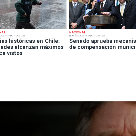
NAL
NACIONAL
LES PASADO A LAS 9:35
EL MIÉRCOLES PASADO A LAS 9:35
ias históricas en Chile:
Senado aprueba mecani
dades alcanzan máximos
de compensación munici
ca vistos