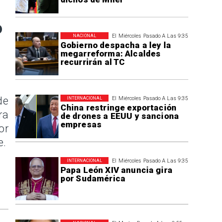
o
El Miércoles Pasado A Las 9:35
NACIONAL
Gobierno despacha a ley la
megarreforma: Alcaldes
recurrirán al TC
de
El Miércoles Pasado A Las 9:35
INTERNACIONAL
China restringe exportación
ra
de drones a EEUU y sanciona
empresas
or
e.
El Miércoles Pasado A Las 9:35
INTERNACIONAL
Papa León XIV anuncia gira
por Sudamérica