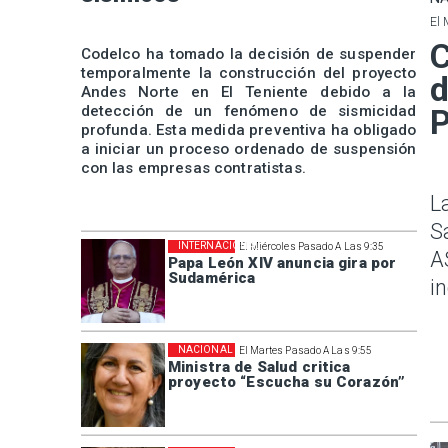
El 
C
Codelco ha tomado la decisión de suspender
temporalmente la construcción del proyecto
d
Andes Norte en El Teniente debido a la
detección de un fenómeno de sismicidad
P
profunda. Esta medida preventiva ha obligado
a iniciar un proceso ordenado de suspensión
con las empresas contratistas.
L
S
INTERNACIONAL
El Miércoles Pasado A Las 9:35
A
Papa León XIV anuncia gira por
Sudamérica
i
NACIONAL
El Martes Pasado A Las 9:55
Ministra de Salud critica
proyecto “Escucha su Corazón”