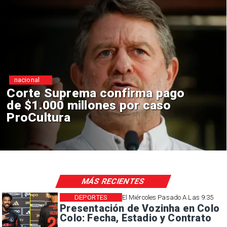
nacional
Codelco suspende
construcción de Andes Norte
en El Teniente por riesgos
sísmicos
MÁS RECIENTES
DEPORTES
El Miércoles Pasado A Las 9:35
Presentación de Vozinha en Colo
Colo: Fecha, Estadio y Contrato