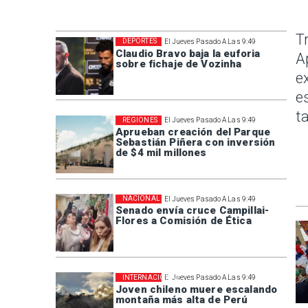
T
DEPORTES
El Jueves Pasado A Las 9:49
Claudio Bravo baja la euforia
A
sobre fichaje de Vozinha
e
e
t
REGIONES
El Jueves Pasado A Las 9:49
Aprueban creación del Parque
Sebastián Piñera con inversión
de $4 mil millones
NACIONAL
El Jueves Pasado A Las 9:49
Senado envía cruce Campillai-
Flores a Comisión de Ética
INTERNACIONAL
El Jueves Pasado A Las 9:49
Joven chileno muere escalando
montaña más alta de Perú