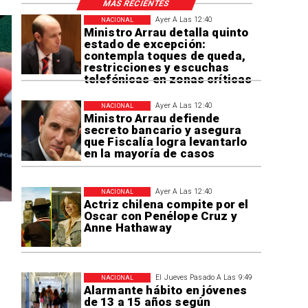
MÁS RECIENTES
Ayer A Las 12:40
NACIONAL
Ministro Arrau detalla quinto
estado de excepción:
contempla toques de queda,
restricciones y escuchas
telefónicas en zonas críticas
Ayer A Las 12:40
NACIONAL
Ministro Arrau defiende
secreto bancario y asegura
que Fiscalía logra levantarlo
en la mayoría de casos
Ayer A Las 12:40
NACIONAL
Actriz chilena compite por el
Oscar con Penélope Cruz y
Anne Hathaway
El Jueves Pasado A Las 9:49
NACIONAL
Alarmante hábito en jóvenes
de 13 a 15 años según