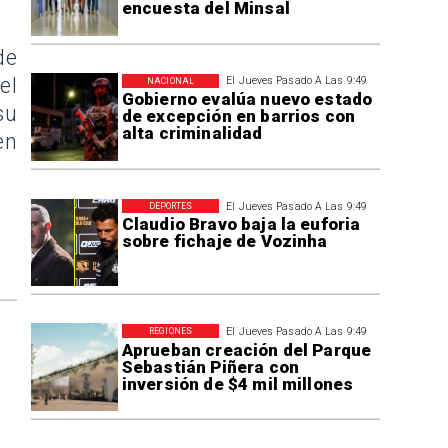
encuesta del Minsal
de
el
El Jueves Pasado A Las 9:49
NACIONAL
Gobierno evalúa nuevo estado
su
de excepción en barrios con
alta criminalidad
en
El Jueves Pasado A Las 9:49
DEPORTES
Claudio Bravo baja la euforia
sobre fichaje de Vozinha
El Jueves Pasado A Las 9:49
REGIONES
Aprueban creación del Parque
Sebastián Piñera con
inversión de $4 mil millones