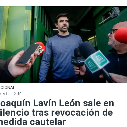
CIONAL
r A Las 12:40
oaquín Lavín León sale en
ilencio tras revocación de
edida cautelar