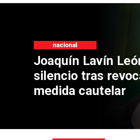
nacional
Chile y Venezuela
reinicio de relacio
consulares