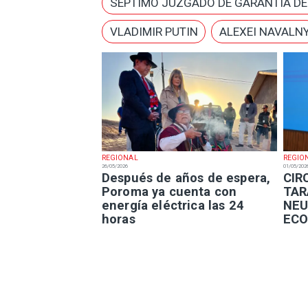
SÉPTIMO JUZGADO DE GARANTÍA D
VLADIMIR PUTIN
ALEXEI NAVALN
REGIONAL
REGIO
26/05/2026
01/05/202
Después de años de espera,
​CI
Poroma ya cuenta con
TAR
energía eléctrica las 24
NEU
horas
ECO