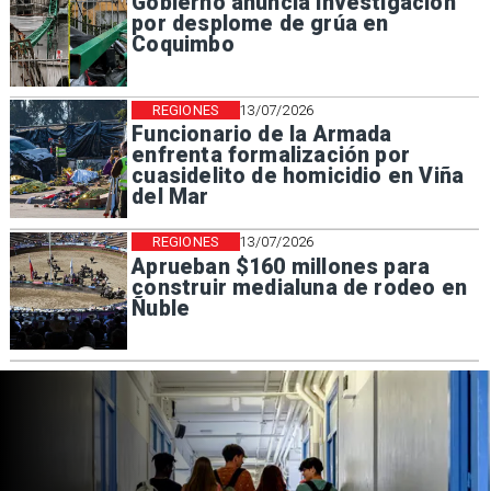
Gobierno anuncia investigación
por desplome de grúa en
Coquimbo
REGIONES
13/07/2026
Funcionario de la Armada
enfrenta formalización por
cuasidelito de homicidio en Viña
del Mar
REGIONES
13/07/2026
Aprueban $160 millones para
construir medialuna de rodeo en
Ñuble