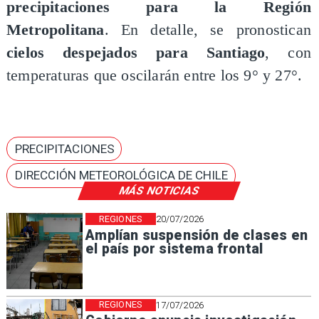
precipitaciones para la Región
Metropolitana
. En detalle, se pronostican
cielos despejados para Santiago
, con
temperaturas que oscilarán entre los 9° y 27°.
PRECIPITACIONES
DIRECCIÓN METEOROLÓGICA DE CHILE
MÁS NOTICIAS
REGIONES
20/07/2026
Amplían suspensión de clases en
el país por sistema frontal
REGIONES
17/07/2026