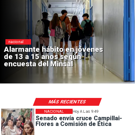
Regiones
te hábito en jóvenes
Aprueb
 15 años según
Sebasti
a del Minsal
de $4 m
MÁS RECIENTES
NACIONAL
Hoy A Las 9:49
Senado envía cruce Campillai-
Flores a Comisión de Ética