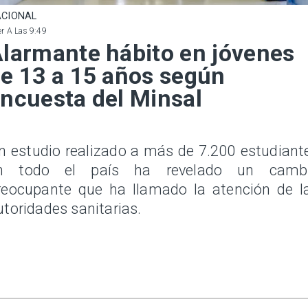
CIONAL
r A Las 9:49
larmante hábito en jóvenes
e 13 a 15 años según
ncuesta del Minsal
n estudio realizado a más de 7.200 estudiant
n todo el país ha revelado un camb
reocupante que ha llamado la atención de l
utoridades sanitarias.