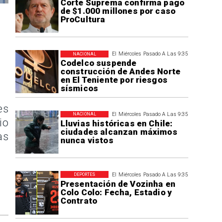
Corte Suprema confirma pago
de $1.000 millones por caso
ProCultura
El Miércoles Pasado A Las 9:35
NACIONAL
Codelco suspende
construcción de Andes Norte
en El Teniente por riesgos
sísmicos
es
El Miércoles Pasado A Las 9:35
NACIONAL
io
Lluvias históricas en Chile:
ciudades alcanzan máximos
as
nunca vistos
El Miércoles Pasado A Las 9:35
DEPORTES
Presentación de Vozinha en
Colo Colo: Fecha, Estadio y
Contrato