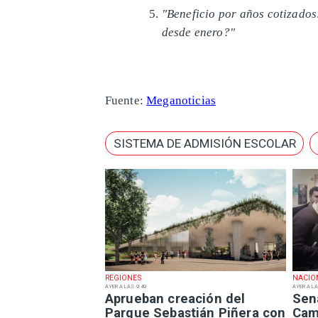
"Beneficio por años cotizados
desde enero?"
Fuente:
Meganoticias
SISTEMA DE ADMISIÓN ESCOLAR
REGIONES
NACIO
AYER A LAS 9:49
AYER A LA
Aprueban creación del
Sen
Parque Sebastián Piñera con
Camp