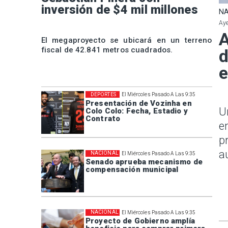
inversión de $4 mil millones
NA
Aye
A
El megaproyecto se ubicará en un terreno
fiscal de 42.841 metros cuadrados.
d
e
DEPORTES
El Miércoles Pasado A Las 9:35
Presentación de Vozinha en
U
Colo Colo: Fecha, Estadio y
Contrato
e
p
a
NACIONAL
El Miércoles Pasado A Las 9:35
Senado aprueba mecanismo de
compensación municipal
NACIONAL
El Miércoles Pasado A Las 9:35
Proyecto de Gobierno amplía