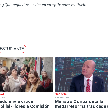
: ¿Qué requisitos se deben cumplir para recibirlo
ESTUDIANTE
NAL
NACIONAL
S 9:49
AYER A LAS 9:49
ado envía cruce
Ministro Quiroz detalla
illai-Flores a Comisión
megarreforma tras cade