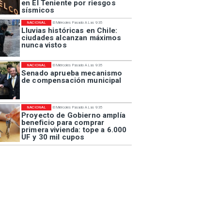
en El Teniente por riesgos
sísmicos
NACIONAL
El Miércoles Pasado A Las 9:35
Lluvias históricas en Chile:
ciudades alcanzan máximos
nunca vistos
NACIONAL
El Miércoles Pasado A Las 9:35
Senado aprueba mecanismo
de compensación municipal
NACIONAL
El Miércoles Pasado A Las 9:35
Proyecto de Gobierno amplía
beneficio para comprar
primera vivienda: tope a 6.000
UF y 30 mil cupos