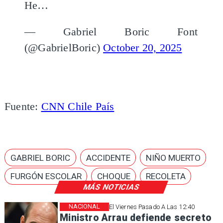
He…
— Gabriel Boric Font
(@GabrielBoric)
October 20, 2025
Fuente:
CNN Chile País
GABRIEL BORIC
ACCIDENTE
NIÑO MUERTO
FURGÓN ESCOLAR
CHOQUE
RECOLETA
MÁS NOTICIAS
NACIONAL
El Viernes Pasado A Las 12:40
Ministro Arrau defiende secreto