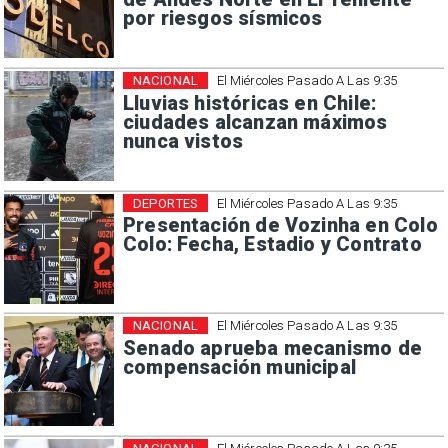
por riesgos sísmicos
NACIONAL
El Miércoles Pasado A Las 9:35
Lluvias históricas en Chile:
ciudades alcanzan máximos
nunca vistos
DEPORTES
El Miércoles Pasado A Las 9:35
Presentación de Vozinha en Colo
Colo: Fecha, Estadio y Contrato
NACIONAL
El Miércoles Pasado A Las 9:35
Senado aprueba mecanismo de
compensación municipal