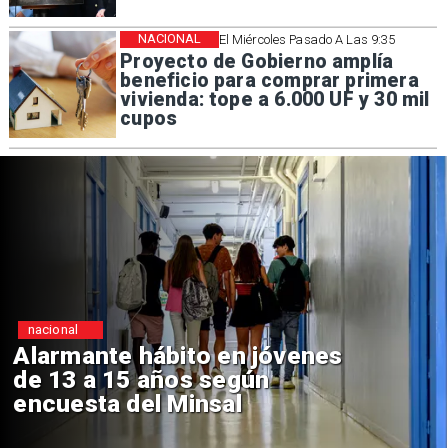
NACIONAL
El Miércoles Pasado A Las 9:35
Proyecto de Gobierno amplía
beneficio para comprar primera
vivienda: tope a 6.000 UF y 30 mil
cupos
nacional
Alarmante hábito en jóvenes
de 13 a 15 años según
encuesta del Minsal