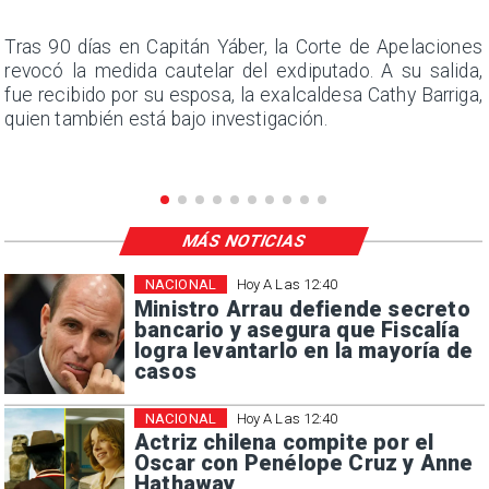
n
Tras 90 días en Capitán Yáber, la Corte de Apelaciones
s
revocó la medida cautelar del exdiputado. A su salida,
e
fue recibido por su esposa, la exalcaldesa Cathy Barriga,
quien también está bajo investigación.
MÁS NOTICIAS
NACIONAL
Hoy A Las 12:40
Ministro Arrau defiende secreto
bancario y asegura que Fiscalía
logra levantarlo en la mayoría de
casos
NACIONAL
Hoy A Las 12:40
Actriz chilena compite por el
Oscar con Penélope Cruz y Anne
Hathaway