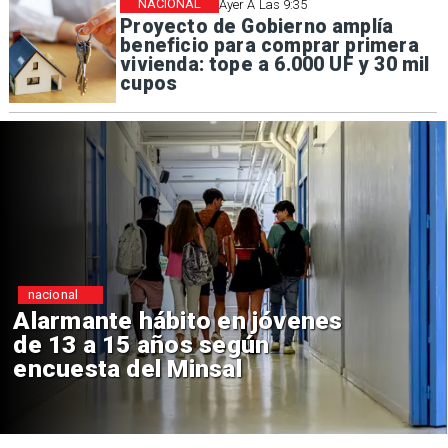
NACIONAL
Ayer A Las 9:35
Proyecto de Gobierno amplía
beneficio para comprar primera
vivienda: tope a 6.000 UF y 30 mil
cupos
Regiones
Aprueban creación del Parque
Sebastián Piñera con inversión
de $4 mil millones