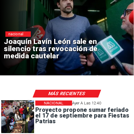
nacional
ale en
Chile y Venezuela fo
ión de
reinicio de relacione
consulares
MÁS RECIENTES
NACIONAL
Ayer A Las 12:40
Proyecto propone sumar feriado
el 17 de septiembre para Fiestas
Patrias