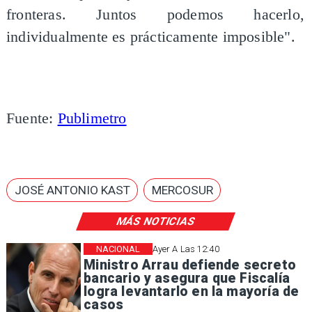
fronteras. Juntos podemos hacerlo,
individualmente es prácticamente imposible".
Fuente:
Publimetro
JOSÉ ANTONIO KAST
MERCOSUR
MÁS NOTICIAS
NACIONAL
Ayer A Las 12:40
Ministro Arrau defiende secreto
bancario y asegura que Fiscalía
logra levantarlo en la mayoría de
casos