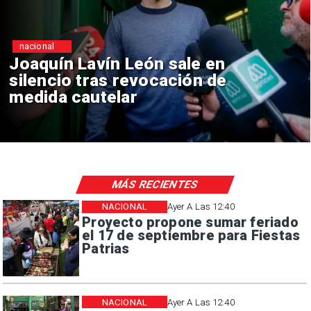
nacional
ón sale en
Chile y Venezuel
vocación de
reinicio de relac
consulares
MÁS RECIENTES
NACIONAL
Ayer A Las 12:40
Proyecto propone sumar feriado
el 17 de septiembre para Fiestas
Patrias
NACIONAL
Ayer A Las 12:40