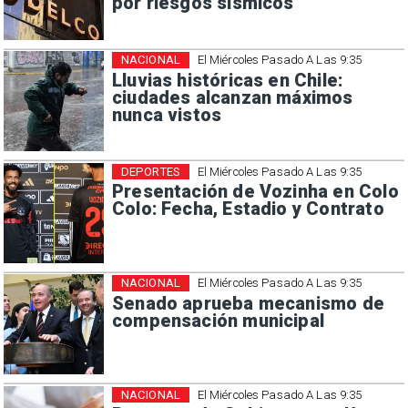
por riesgos sísmicos
NACIONAL
El Miércoles Pasado A Las 9:35
Lluvias históricas en Chile:
ciudades alcanzan máximos
nunca vistos
DEPORTES
El Miércoles Pasado A Las 9:35
Presentación de Vozinha en Colo
Colo: Fecha, Estadio y Contrato
NACIONAL
El Miércoles Pasado A Las 9:35
Senado aprueba mecanismo de
compensación municipal
NACIONAL
El Miércoles Pasado A Las 9:35