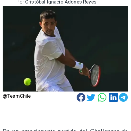
Por
Cristóbal Ignacio Adones Reyes
@TeamChile