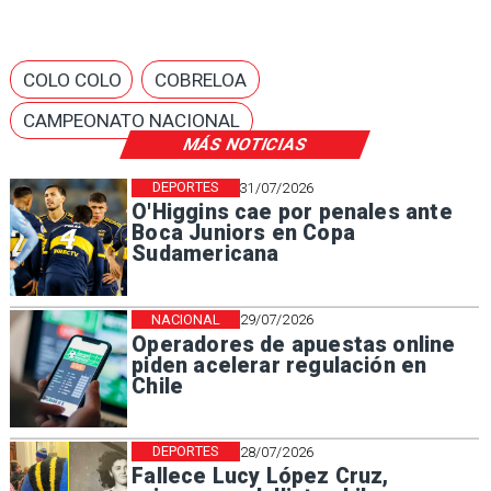
COLO COLO
COBRELOA
CAMPEONATO NACIONAL
MÁS NOTICIAS
DEPORTES
31/07/2026
O'Higgins cae por penales ante
Boca Juniors en Copa
Sudamericana
NACIONAL
29/07/2026
Operadores de apuestas online
piden acelerar regulación en
Chile
DEPORTES
28/07/2026
Fallece Lucy López Cruz,