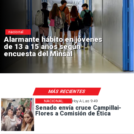
Regiones
Aprueban creación del Parque
Sebastián Piñera con inversión
de $4 mil millones
MÁS RECIENTES
NACIONAL
Hoy A Las 9:49
Senado envía cruce Campillai-
Flores a Comisión de Ética