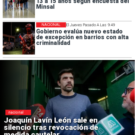
13 a 15 años según encuesta del
Minsal
NACIONAL
El Jueves Pasado A Las 9:49
Gobierno evalúa nuevo estado
de excepción en barrios con alta
criminalidad
nacional
Chile y Venezuela formalizan
reinicio de relaciones
consulares