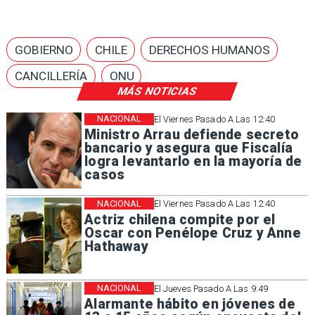
GOBIERNO
CHILE
DERECHOS HUMANOS
CANCILLERÍA
ONU
MÁS NOTICIAS
NACIONAL
El Viernes Pasado A Las 12:40
Ministro Arrau defiende secreto
bancario y asegura que Fiscalía
logra levantarlo en la mayoría de
casos
NACIONAL
El Viernes Pasado A Las 12:40
Actriz chilena compite por el
Oscar con Penélope Cruz y Anne
Hathaway
NACIONAL
El Jueves Pasado A Las 9:49
Alarmante hábito en jóvenes de