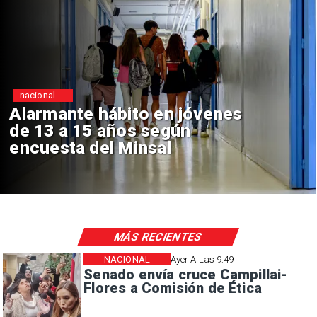
Regiones
Aprueban creación del Parque
Sebastián Piñera con inversión
de $4 mil millones
MÁS RECIENTES
NACIONAL
Ayer A Las 9:49
Senado envía cruce Campillai-
Flores a Comisión de Ética