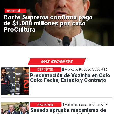
nacional
ema confirma pago
Codelco su
illones por caso
construcció
en El Tenien
sísmicos
MÁS RECIENTES
DEPORTES
El Miércoles Pasado A Las 9:35
Presentación de Vozinha en Colo
Colo: Fecha, Estadio y Contrato
NACIONAL
El Miércoles Pasado A Las 9:35
Senado aprueba mecanismo de