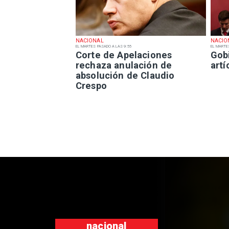
NACIONAL
NACIO
EL MARTES PASADO A LAS 9:55
EL MARTE
Corte de Apelaciones
Gob
rechaza anulación de
art
absolución de Claudio
Crespo
n