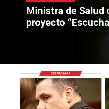
Cor
anu
Cla
DESTACADOS