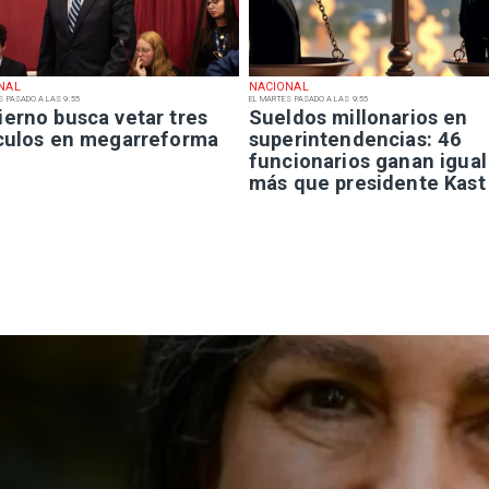
NAL
NACIONAL
S PASADO A LAS 9:55
EL MARTES PASADO A LAS 9:55
ierno busca vetar tres
Sueldos millonarios en
ículos en megarreforma
superintendencias: 46
funcionarios ganan igual
más que presidente Kast
acional