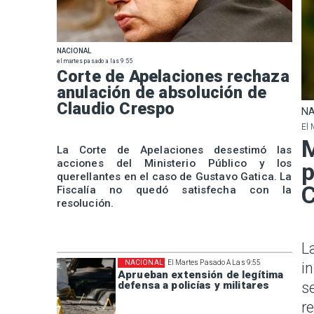
NACIONAL
el martes pasado a las 9:55
Corte de Apelaciones rechaza
anulación de absolución de
Claudio Crespo
NA
El 
M
La Corte de Apelaciones desestimó las
acciones del Ministerio Público y los
p
querellantes en el caso de Gustavo Gatica. La
Fiscalía no quedó satisfecha con la
resolución.
L
NACIONAL
El Martes Pasado A Las 9:55
i
Aprueban extensión de legítima
defensa a policías y militares
s
r