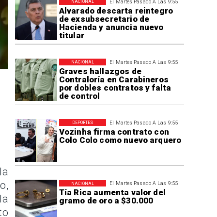
El Martes Pasado A Las 9:55
NACIONAL
Alvarado descarta reintegro
de exsubsecretario de
Hacienda y anuncia nuevo
titular
El Martes Pasado A Las 9:55
NACIONAL
Graves hallazgos de
Contraloría en Carabineros
por dobles contratos y falta
de control
El Martes Pasado A Las 9:55
DEPORTES
Vozinha firma contrato con
Colo Colo como nuevo arquero
la
o,
El Martes Pasado A Las 9:55
NACIONAL
Tía Rica aumenta valor del
la
gramo de oro a $30.000
to