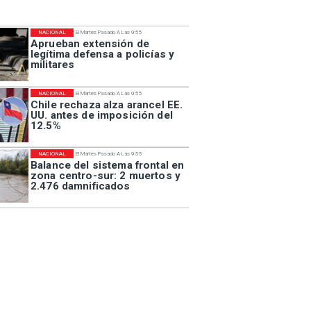
NACIONAL
El Martes Pasado A Las 9:55
Aprueban extensión de
legítima defensa a policías y
militares
NACIONAL
El Martes Pasado A Las 9:55
Chile rechaza alza arancel EE.
UU. antes de imposición del
12.5%
NACIONAL
El Martes Pasado A Las 9:55
Balance del sistema frontal en
zona centro-sur: 2 muertos y
2.476 damnificados