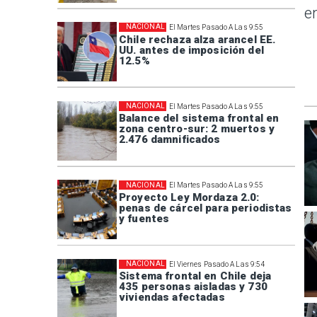
e
NACIONAL
El Martes Pasado A Las 9:55
Chile rechaza alza arancel EE.
UU. antes de imposición del
12.5%
NACIONAL
El Martes Pasado A Las 9:55
Balance del sistema frontal en
zona centro-sur: 2 muertos y
2.476 damnificados
NACIONAL
El Martes Pasado A Las 9:55
Proyecto Ley Mordaza 2.0:
penas de cárcel para periodistas
y fuentes
NACIONAL
El Viernes Pasado A Las 9:54
Sistema frontal en Chile deja
435 personas aisladas y 730
viviendas afectadas