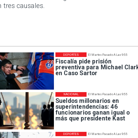
n tres causales.
DEPORTES
El Martes Pasado A Las 9:55
Fiscalía pide prisión
preventiva para Michael Clar
en Caso Sartor
NACIONAL
El Martes Pasado A Las 9:55
Sueldos millonarios en
superintendencias: 46
funcionarios ganan igual o
más que presidente Kast
DEPORTES
El Martes Pasado A Las 9:55