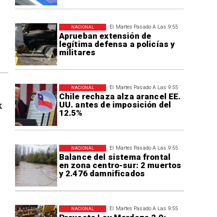
El Martes Pasado A Las 9:55
NACIONAL
Aprueban extensión de
legítima defensa a policías y
militares
El Martes Pasado A Las 9:55
NACIONAL
Chile rechaza alza arancel EE.
UU. antes de imposición del
k
12.5%
El Martes Pasado A Las 9:55
NACIONAL
Balance del sistema frontal
en zona centro-sur: 2 muertos
y 2.476 damnificados
El Martes Pasado A Las 9:55
NACIONAL