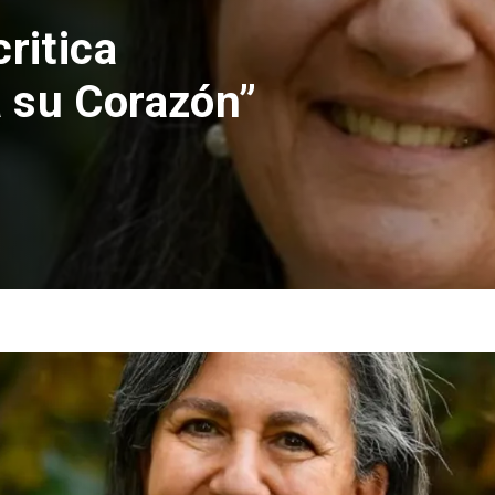
te de Apelaciones recha
lación de absolución de
udio Crespo