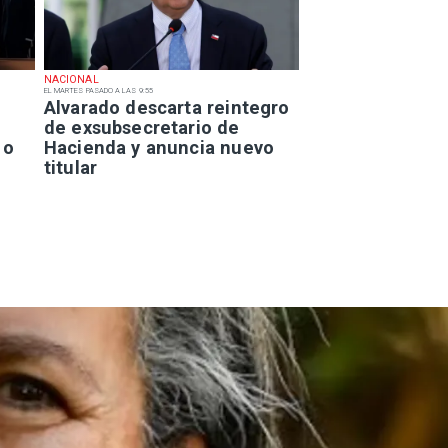
NACIONAL
EL MARTES PASADO A LAS 9:55
Alvarado descarta reintegro
de exsubsecretario de
 o
Hacienda y anuncia nuevo
titular