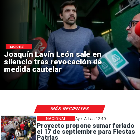
nacional
 Lavín León sale en
Chile y
o tras revocación de
reinici
 cautelar
consul
MÁS RECIENTES
NACIONAL
Ayer A Las 12:40
Proyecto propone sumar feriado
el 17 de septiembre para Fiestas
Patrias