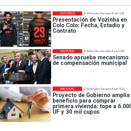
DEPORTES
El Miércoles Pasado A Las 9:35
Presentación de Vozinha en
Colo Colo: Fecha, Estadio y
Contrato
NACIONAL
El Miércoles Pasado A Las 9:35
Senado aprueba mecanismo
de compensación municipal
NACIONAL
El Miércoles Pasado A Las 9:35
Proyecto de Gobierno amplía
beneficio para comprar
primera vivienda: tope a 6.00
UF y 30 mil cupos