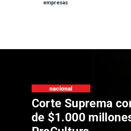
empresas
nacional
Codelco sus
de Andes Nor