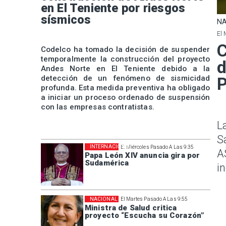
en El Teniente por riesgos
sísmicos
NA
El 
C
Codelco ha tomado la decisión de suspender
temporalmente la construcción del proyecto
d
Andes Norte en El Teniente debido a la
detección de un fenómeno de sismicidad
P
profunda. Esta medida preventiva ha obligado
a iniciar un proceso ordenado de suspensión
con las empresas contratistas.
L
S
INTERNACIONAL
El Miércoles Pasado A Las 9:35
A
Papa León XIV anuncia gira por
Sudamérica
i
NACIONAL
El Martes Pasado A Las 9:55
Ministra de Salud critica
proyecto “Escucha su Corazón”