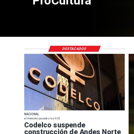
por riesgos 
DESTACADOS
NACIONAL
el miércoles pasado a las 9:35
Codelco suspende
construcción de Andes Norte