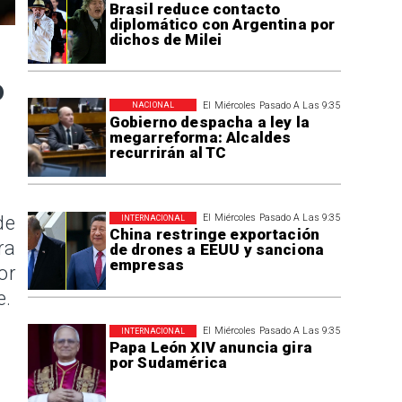
Brasil reduce contacto
diplomático con Argentina por
dichos de Milei
o
El Miércoles Pasado A Las 9:35
NACIONAL
Gobierno despacha a ley la
megarreforma: Alcaldes
recurrirán al TC
de
El Miércoles Pasado A Las 9:35
INTERNACIONAL
China restringe exportación
ra
de drones a EEUU y sanciona
empresas
or
e.
El Miércoles Pasado A Las 9:35
INTERNACIONAL
Papa León XIV anuncia gira
por Sudamérica