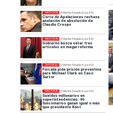
NACIONAL
El Martes Pasado A Las 9:55
Corte de Apelaciones rechaza
anulación de absolución de
Claudio Crespo
NACIONAL
El Martes Pasado A Las 9:55
Gobierno busca vetar tres
artículos en megarreforma
DEPORTES
El Martes Pasado A Las 9:55
Fiscalía pide prisión preventiva
para Michael Clark en Caso
Sartor
NACIONAL
El Martes Pasado A Las 9:55
Sueldos millonarios en
superintendencias: 46
funcionarios ganan igual o más
que presidente Kast