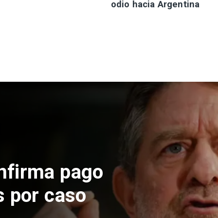
odio hacia Argentina
pende construcción
te en El Teniente