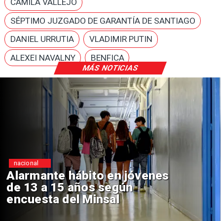
CAMILA VALLEJO
SÉPTIMO JUZGADO DE GARANTÍA DE SANTIAGO
DANIEL URRUTIA
VLADIMIR PUTIN
ALEXEI NAVALNY
BENFICA
MÁS NOTICIAS
Regiones
ábito en jóvenes
Aprueban cr
años según
Sebastián P
l Minsal
de $4 mil mi