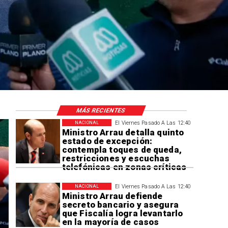
MÁS RECIENTES
El Viernes Pasado A Las 12:40
NACIONAL
Ministro Arrau detalla quinto
estado de excepción:
contempla toques de queda,
restricciones y escuchas
telefónicas en zonas críticas
El Viernes Pasado A Las 12:40
NACIONAL
Ministro Arrau defiende
secreto bancario y asegura
que Fiscalía logra levantarlo
en la mayoría de casos