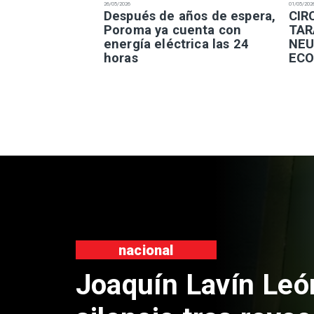
26/05/2026
01/05/202
Después de años de espera,
​CI
Poroma ya cuenta con
TAR
energía eléctrica las 24
NEU
horas
ECO
nacional
Joaquín Lavín Leó