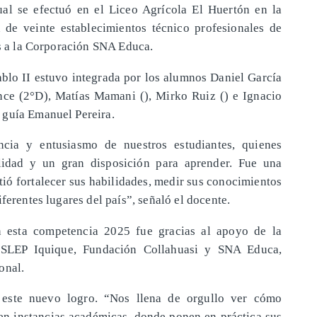
al se efectuó en el Liceo Agrícola El Huertón en la
 de veinte establecimientos técnico profesionales de
es a la Corporación SNA Educa.
ablo II estuvo integrada por los alumnos Daniel García
once (2°D), Matías Mamani (), Mirko Ruiz () e Ignacio
 guía Emanuel Pereira.
ncia y entusiasmo de nuestros estudiantes, quienes
lidad y un gran disposición para aprender. Fue una
tió fortalecer sus habilidades, medir sus conocimientos
ferentes lugares del país”, señaló el docente.
en esta competencia 2025 fue gracias al apoyo de la
l SLEP Iquique, Fundación Collahuasi y SNA Educa,
onal.
 este nuevo logro. “Nos llena de orgullo ver cómo
en instancias académicas, donde ponen en práctica sus