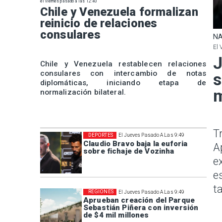
el viernes pasado a las 12:40
Chile y Venezuela formalizan
reinicio de relaciones
consulares
NA
El 
J
Chile y Venezuela restablecen relaciones
consulares con intercambio de notas
s
diplomáticas, iniciando etapa de
m
normalización bilateral.
T
DEPORTES
El Jueves Pasado A Las 9:49
Claudio Bravo baja la euforia
A
sobre fichaje de Vozinha
e
e
t
REGIONES
El Jueves Pasado A Las 9:49
Aprueban creación del Parque
Sebastián Piñera con inversión
de $4 mil millones