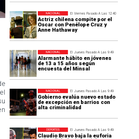
El Viernes Pasado A Las 12:40
NACIONAL
Actriz chilena compite por el
Oscar con Penélope Cruz y
Anne Hathaway
El Jueves Pasado A Las 9:49
NACIONAL
Alarmante hábito en jóvenes
de 13 a 15 años según
encuesta del Minsal
de
el
El Jueves Pasado A Las 9:49
NACIONAL
Gobierno evalúa nuevo estado
su
de excepción en barrios con
alta criminalidad
en
El Jueves Pasado A Las 9:49
DEPORTES
Claudio Bravo baja la euforia