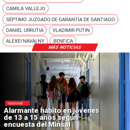
CAMILA VALLEJO
SÉPTIMO JUZGADO DE GARANTÍA DE SANTIAGO
DANIEL URRUTIA
VLADIMIR PUTIN
ALEXEI NAVALNY
BENFICA
MÁS NOTICIAS
Regiones
Aprueban creación del Parque
Sebastián Piñera con inversión
de $4 mil millones