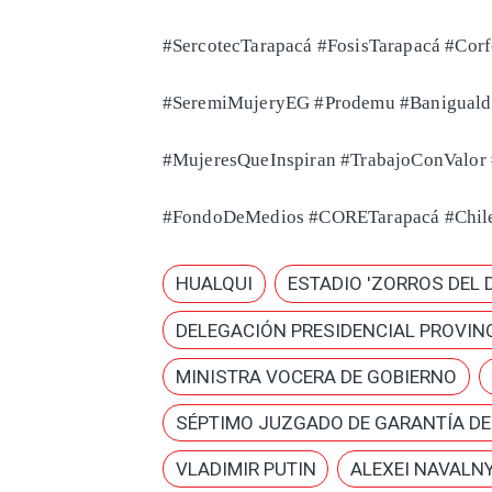
#SercotecTarapacá #FosisTarapacá #Cor
#SeremiMujeryEG #Prodemu #Baniguald
#MujeresQueInspiran #TrabajoConValo
#FondoDeMedios #CORETarapacá #Chil
HUALQUI
ESTADIO 'ZORROS DEL 
DELEGACIÓN PRESIDENCIAL PROVINC
MINISTRA VOCERA DE GOBIERNO
SÉPTIMO JUZGADO DE GARANTÍA D
VLADIMIR PUTIN
ALEXEI NAVALN