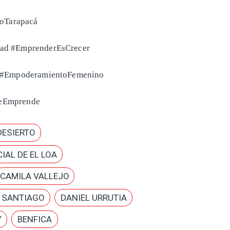
foTarapacá
ad #EmprenderEsCrecer
r #EmpoderamientoFemenino
eEmprende
DESIERTO
IAL DE EL LOA
CAMILA VALLEJO
E SANTIAGO
DANIEL URRUTIA
Y
BENFICA