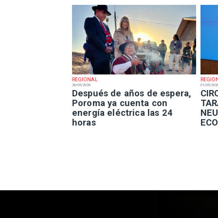
REGIONAL
REGIO
26/05/2026
01/05/202
Después de años de espera,
​CI
Poroma ya cuenta con
TAR
energía eléctrica las 24
NEU
horas
ECO