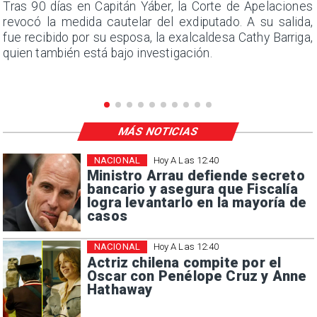
n
Tras 90 días en Capitán Yáber, la Corte de Apelaciones
s
revocó la medida cautelar del exdiputado. A su salida,
e
fue recibido por su esposa, la exalcaldesa Cathy Barriga,
quien también está bajo investigación.
MÁS NOTICIAS
NACIONAL
Hoy A Las 12:40
Ministro Arrau defiende secreto
bancario y asegura que Fiscalía
logra levantarlo en la mayoría de
casos
NACIONAL
Hoy A Las 12:40
Actriz chilena compite por el
Oscar con Penélope Cruz y Anne
Hathaway